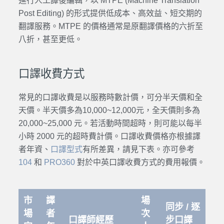
進行人工譯後編輯，以 MTPE (Machine Translation
Post Editing) 的形式提供低成本、高效益、短交期的
翻譯服務。MTPE 的價格通常是原翻譯價格的六折至
八折，甚至更低。
口譯收費方式
常見的口譯收費是以服務時數計價，可分半天價和全
天價。半天價多為10,000~12,000元，全天價則多為
20,000~25,000 元。若活動時間超時，則可能以每半
小時 2000 元的超時費計價。口譯收費價格亦根據譯
者年資、
口譯型式
有所差異，請見下表。亦可參考
104
和
PRO360
對於中英口譯收費方式的費用報價。
市
譯
場
同步 / 逐
場
者
次
口譯師經歷
步口譯