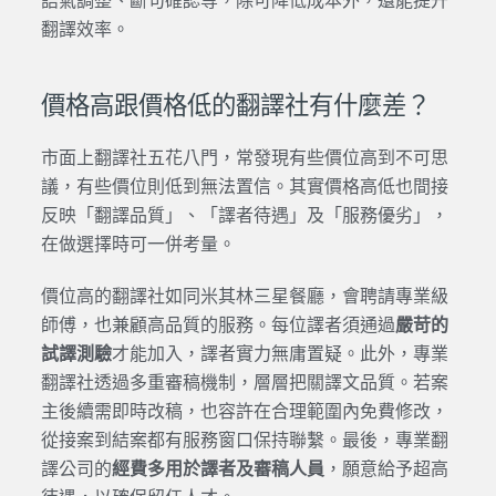
語氣調整、斷句確認等，除可降低成本外，還能提升
翻譯效率。
價格高跟價格低的翻譯社有什麼差？
市面上翻譯社五花八門，常發現有些價位高到不可思
議，有些價位則低到無法置信。其實價格高低也間接
反映「翻譯品質」、「譯者待遇」及「服務優劣」，
在做選擇時可一併考量。
價位高的翻譯社如同米其林三星餐廳，會聘請專業級
師傅，也兼顧高品質的服務。每位譯者須通過
嚴苛的
試譯測驗
才能加入，譯者實力無庸置疑。此外，專業
翻譯社透過多重審稿機制，層層把關譯文品質。若案
主後續需即時改稿，也容許在合理範圍內免費修改，
從接案到結案都有服務窗口保持聯繫。最後，專業翻
譯公司的
經費多用於譯者及審稿人員
，願意給予超高