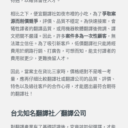
待遇，以確保留任人才。
相比之下，便宜翻譯社如夜市裡的小吃，為了
爭取案
源而削價競爭
，評價、品質不穩定。為快速接案，會
犧牲譯者的翻譯品質，或用機器軟體翻譯後微調、譯
文把關不嚴謹。因此，許多
案件多為一次性顧客
，無
法建立信任。為了吸引新客戶，低價翻譯社只能將經
費用於網路行銷、打廣告，可想而知，能支付譯者的
費用就更少，更難挽留人才。
因此，當案主在貨比三家時，價格絕對不是唯一考
量，應再仔細比較翻譯社或翻譯公司的品質、評價、
特色以及過往客戶的合作心得，才能選出最符合期待
的翻譯社！
台北知名翻譯社／翻譯公司
對翻譯產業有了基礎認識後，究竟該如何選擇，才能