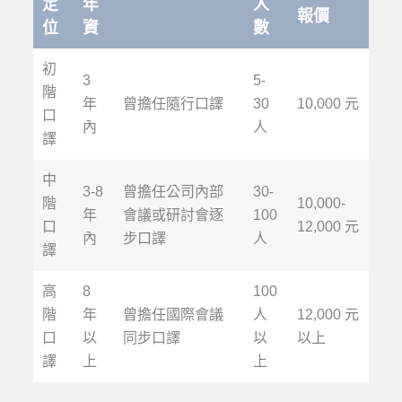
定
年
人
報價
位
資
數
初
3
5-
階
年
曾擔任隨行口譯
30
10,000 元
口
內
人
譯
中
3-8
曾擔任公司內部
30-
階
10,000-
年
會議或研討會逐
100
口
12,000 元
內
步口譯
人
譯
高
8
100
階
年
曾擔任國際會議
人
12,000 元
口
以
同步口譯
以
以上
譯
上
上