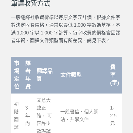
筆譯收費方式
一般翻譯社收費標準以每原文字元計價，根據文件字
數決定收費價格，通常以最低 1,000 字數為基準，不
滿 1,000 字以 1,000 字計算。每字收費的價格會因譯
者年資、翻譯文件類型而有所差異，請見下表。
市
譯
費
場
者
翻譯品
文件類型
率
定
年
質
(字)
位
資
文意大
初
3
致正
1-
階
一般書信、個人網
年
確， 可
2.5
翻
站、升學文件
內
容許少
元
譯
數誤譯