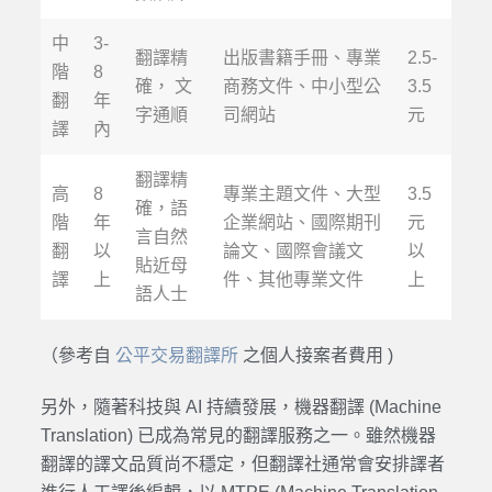
中
3-
翻譯精
出版書籍手冊、專業
2.5-
階
8
確， 文
商務文件、中小型公
3.5
翻
年
字通順
司網站
元
譯
內
翻譯精
高
8
專業主題文件、大型
3.5
確，語
階
年
企業網站、國際期刊
元
言自然
翻
以
論文、國際會議文
以
貼近母
譯
上
件、其他專業文件
上
語人士
（參考自
公平交易翻譯所
之個人接案者費用 )
另外，隨著科技與 AI 持續發展，機器翻譯 (Machine
Translation) 已成為常見的翻譯服務之一。雖然機器
翻譯的譯文品質尚不穩定，但翻譯社通常會安排譯者