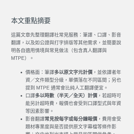
本文重點摘要
這篇文章先整理翻譯社常見服務：筆譯、口譯、影音
翻譯，以及如公證與打字排版等其他需求，並簡要說
明各自適用情境與常見做法（包含真人翻譯與
MTPE）。
價格面：筆譯
多以原文字元計價
，並依譯者年
資／文件類型分級，單價落在不同區間；另也
提到 MTPE 通常會比純人工翻譯便宜。
口譯
多以時數（半天／全天）計價
，若超時可
能另計超時費，報價也會受到口譯型式與年資
等因素影響。
影音翻譯
常見按每字或每分鐘報價
，費用會受
題材專業度與是否提供原文字幕檔等條件影