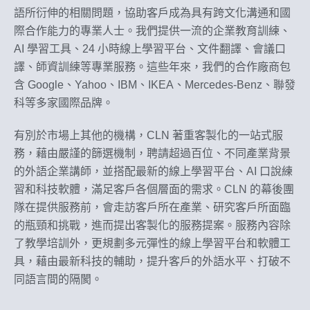
語所衍伸的相關問題，
協助客戶成為具有跨文化溝通和國
際合作能力的專業人士。
我們提供一流的企業教育訓練、
AI 學習工具、24 小時線上學習平台、文件翻譯、會議口
譯、師資訓練等專業服務。
這些年來，我們的合作廠商包
含 Google、Yahoo、IBM、IKEA、
Mercedes-Benz、聯發
科等多家國際品牌。
有別於市場上其他的機構，CLN 著重客製化的一站式服
務，藉由嚴謹的篩選機制，聘請超過百位、
不同產業背景
的外語企業講師，並搭配最新的線上學習平台、AI 口說練
習和科技軟體，滿足客戶各個層面的需求。CLN 的幕後團
隊在提供服務前，會走訪客戶所在產業、
研究客戶所面臨
的瓶頸和挑戰，進而提出客製化的服務提案。
服務內容除
了教學培訓外，
更規劃多元彈性的線上學習平台和軟體工
具，藉由最新科技的輔助，
提升客戶的外語水平、打破不
同語言間的隔閡。