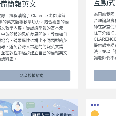
互動式
備簡報英文
為因應我國 
線上課程濃縮了 Clarence 老師淬鍊
合理論與實
0 年的英文簡報教學功力，結合獨創的簡
師在課堂使
英文教學內容，從認識簡報的基本元
除了介紹 C
、中英簡報的思維差異開始，教你如何
CLAREN
照場合、聽眾屬性架構出不同類型的英
提供課室語
簡報，避免台灣人常犯的簡報英文錯
法，並以「
，並在課程中逐步建立自己的簡報英文
讓老師們不
句語料庫。
影音授權諮詢