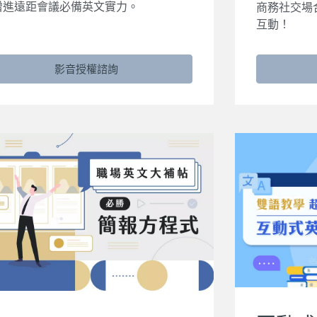
增進遠距會議必備英文實力。
商務社交場
互動！
影音授權諮詢