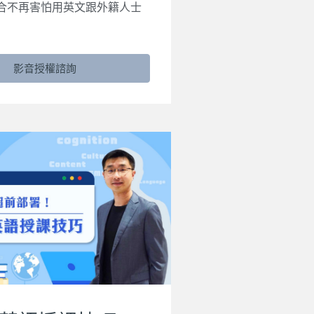
合不再害怕用英文跟外籍人士
影音授權諮詢