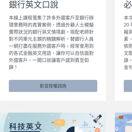
銀行英文口說
必
本線上課程蒐集了許多外國客戶至銀行辦
本次
理業務時的真實案例，透過外籍人士模擬
2
實際狀況的銀行英文情境劇，搭配老師針
報
對不同單元主題的精闢解析，替銀行人員
素
一網打盡在服務外國客戶時，經常會用到
依
的各式金融英文用語，讓你可以自信面對
文
外國客戶，一開口就讓客戶感到賓至如
誤
歸！
金
影音授權諮詢