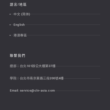
語言/地區
中文 (简体)
English
港澳專區
聯繫我們
總部：台北101辦公大樓第37樓
學院：台北市南京東路三段200號4樓
Email:
service@cln-asia.com