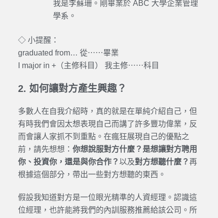
我是李蘇珊。剛畢業於 ABC 大學企業管理
學系。
◇ 小提醒：
graduated from… 從⋯⋯畢業
I major in +（主修科目） 我主修⋯⋯科目
2. 如何讓對方產生興趣？
多數人在自我介紹時，真的就是在單純介紹自己，但
有時我們會因太想表現自己而講了許多豐功偉業，反
而會讓人家抓不到重點。在瘋狂展現自己的優點之
前，請先想想：
你想說服對方什麼？是想讓對方聘用
你、投資你，還是與你合作？
以及
對方想聽什麼？
再
根據這個部分，帶出一些對方想聽的東西。
假設我知道對方是一位眼光精準的人資經理。認識這
位經理，也許能將我們的內訓服務推薦給該公司。所