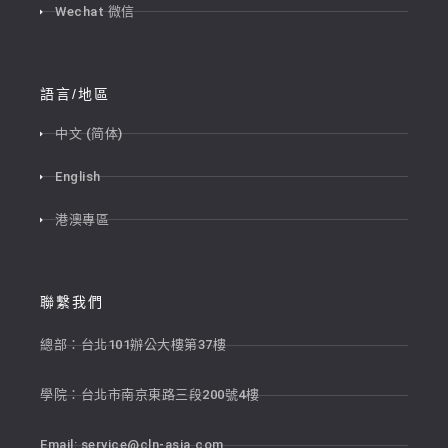
Wechat 微信
語言/地區
中文 (简体)
English
港澳專區
聯繫我們
總部：台北101辦公大樓第37樓
學院：台北市南京東路三段200號4樓
Email:
service@cln-asia.com