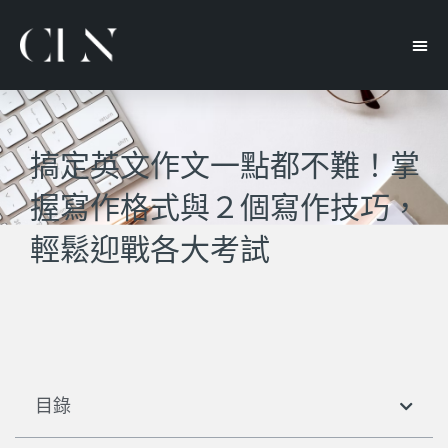
搞定英文作文一點都不難！掌
握寫作格式與２個寫作技巧，
輕鬆迎戰各大考試
目錄