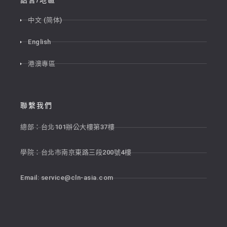
語言/地區
中文 (简体)
English
港澳專區
聯繫我們
總部：台北101辦公大樓第37樓
學院：台北市南京東路三段200號4樓
Email:
service@cln-asia.com