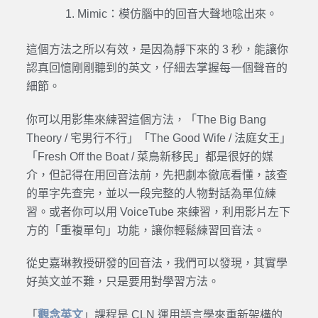
Mimic：模仿腦中的回音大聲地唸出來。
這個方法之所以有效，是因為靜下來的 3 秒，能讓你
認真回憶剛剛聽到的英文，仔細去掌握每一個聲音的
細節。
你可以用影集來練習這個方法，「The Big Bang
Theory / 宅男行不行」「The Good Wife / 法庭女王」
「Fresh Off the Boat / 菜鳥新移民」都是很好的媒
介，但記得在用回音法前，先把劇本徹底看懂，該查
的單字先查完，並以一段完整的人物對話為單位練
習。或者你可以用 VoiceTube 來練習，利用影片左下
方的「重複單句」功能，讓你輕鬆練習回音法。
從史嘉琳教授研發的回音法，我們可以發現，其實學
好英文並不難，只是要用對學習方法。
「
觀念英文
」課程是 CLN 運用語言學來重新架構的