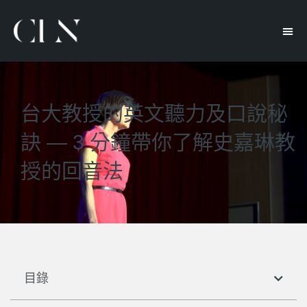
台大教授的英文聽力及口說秘
訣 — 3 分鐘帶你了解史嘉琳教
授的回音法
目錄