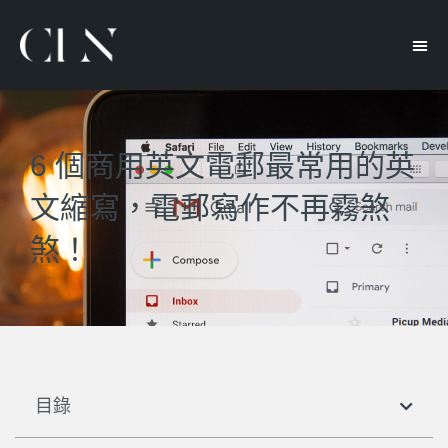
6 個商用英文電郵最常用的英
文縮寫，電郵寫作不再霧煞
煞！
目錄