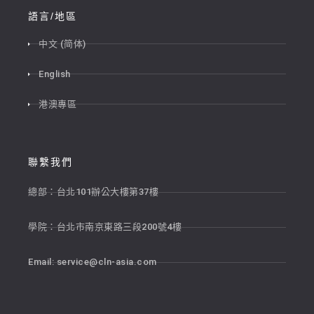
語言/地區
中文 (简体)
English
港澳專區
聯繫我們
總部：台北101辦公大樓第37樓
學院：台北市南京東路三段200號4樓
Email:
service@cln-asia.com