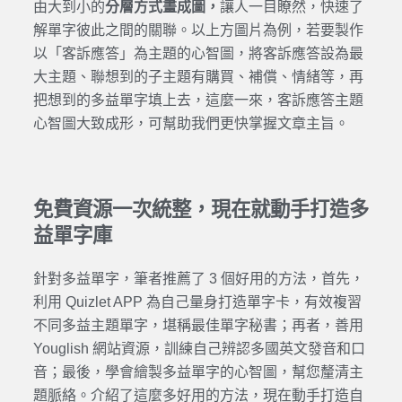
由大到小的
分層方式畫成圖，
讓人一目瞭然，快速了
解單字彼此之間的關聯。以上方圖片為例，若要製作
以「客訴應答」為主題的心智圖，將客訴應答設為最
大主題、聯想到的子主題有購買、補償、情緒等，再
把想到的多益單字填上去，這麼一來，客訴應答主題
心智圖大致成形，可幫助我們更快掌握文章主旨。
免費資源一次統整，現在就動手打造多
益單字庫
針對多益單字，筆者推薦了 3 個好用的方法，首先，
利用 Quizlet APP 為自己量身打造單字卡，有效複習
不同多益主題單字，堪稱最佳單字秘書；再者，善用
Youglish 網站資源，訓練自己辨認多國英文發音和口
音；最後，學會繪製多益單字的心智圖，幫您釐清主
題脈絡。介紹了這麼多好用的方法，現在動手打造自