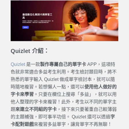
Quizlet 介紹：
Quizlet
是一款
製作專屬自己的單字卡
APP，這項特
色就非常適合多益考生利用。考生檢討題目時，將不
熟悉的單字輸入 Quizlet 做成單字檢討本，就可以隨
時隨地複習。若想懶人一點，還可以
使用他人做好的
字卡來學習
。只要在欄位上搜尋「多益」，就可以用
他人整理的字卡來複習！此外，考生以不同的單字主
題
來建立不同組的字卡
，接下來只要著重自己較薄弱
的主題補強，即可事半功倍。 Quizlet 還可以透過
字
卡配對遊戲
來複習多益單字，讓背單字不再無聊！