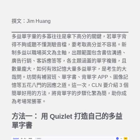
撰文：Jim Huang
多益單字量的多寡往往是拿下高分的關鍵，若單字背
得不夠或聽不懂測驗音檔，要考取高分並不容易。新
制多益以職場英文為主軸，出題範圍包含書信溝通、
廣告行銷、客訴應答等，各主題涵蓋的單字複雜，且
數量龐大，如何有效記憶大量多益單字，是考生的大
哉問。坊間有補習班、單字書、背單字 APP、圖像記
憶等五花八門的因應之道。這一次，CLN 要介紹 3 個
簡單好用的方法，將背單字的步驟化繁為簡，助你成
為考場常勝軍。
方法一： 用 Quizlet 打造自己的多益
單字書