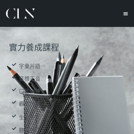
實力養成課程
字彙片語
音標正音
口音訓練
觀念文法
生活會話
聽力技巧