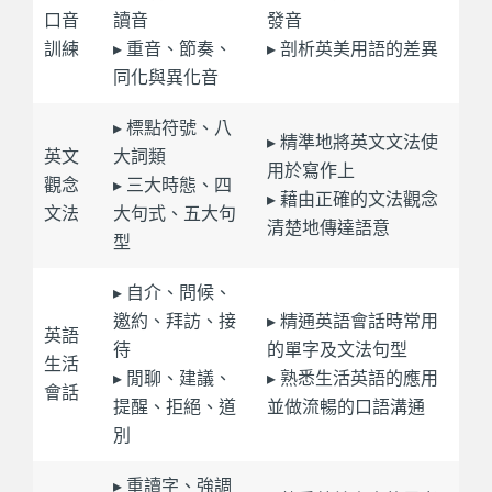
口音
讀音
發音
訓練
▸ 重音、節奏、
▸ 剖析英美用語的差異
同化與異化音
▸ 標點符號、八
▸ 精準地將英文文法使
英文
大詞類
用於寫作上
觀念
▸ 三大時態、四
▸ 藉由正確的文法觀念
文法
大句式、五大句
清楚地傳達語意
型
▸ 自介、問候、
邀約、拜訪、接
▸ 精通英語會話時常用
英語
待
的單字及文法句型
生活
▸ 閒聊、建議、
▸ 熟悉生活英語的應用
會話
提醒、拒絕、道
並做流暢的口語溝通
別
▸ 重讀字、強調