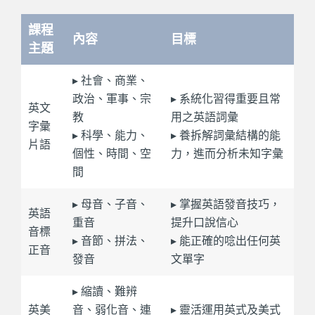
課程
內容
目標
主題
▸ 社會、商業、
政治、軍事、宗
▸ 系統化習得重要且常
英文
教
用之英語詞彙
字彙
▸ 科學、能力、
▸ 養拆解詞彙結構的能
片語
個性、時間、空
力，進而分析未知字彙
間
▸ 母音、子音、
▸ 掌握英語發音技巧，
英語
重音
提升口說信心
音標
▸ 音節、拼法、
▸ 能正確的唸出任何英
正音
發音
文單字
▸ 縮讀、難辨
英美
音、弱化音、連
▸ 靈活運用英式及美式