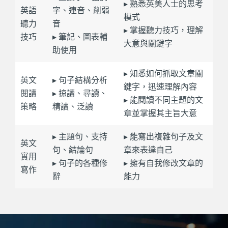
▸ 熟悉英美人士的思考
英語
字、連音、削弱
模式
聽力
音
▸ 掌握聽力技巧，理解
技巧
▸ 筆記、圖表輔
大意與關鍵字
助使用
▸ 知悉如何抓取文章關
英文
▸ 句子結構分析
鍵字，迅速理解內容
閱讀
▸ 掠讀、尋讀、
▸ 能閱讀不同主題的文
策略
精讀、泛讀
章並掌握其主旨大意
▸ 主題句、支持
▸ 能寫出複雜句子及文
英文
句、結論句
章來表達自己
實用
▸ 句子的各種修
▸ 擁有自我修改文章的
寫作
辭
能力