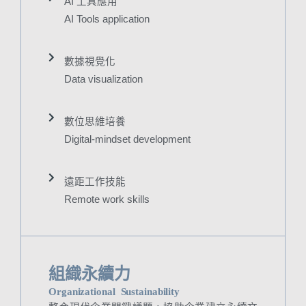
AI 工具應用
AI Tools application
數據視覺化
Data visualization
數位思維培養
Digital-mindset development
遠距工作技能
Remote work skills
組織永續力
Organizational Sustainability