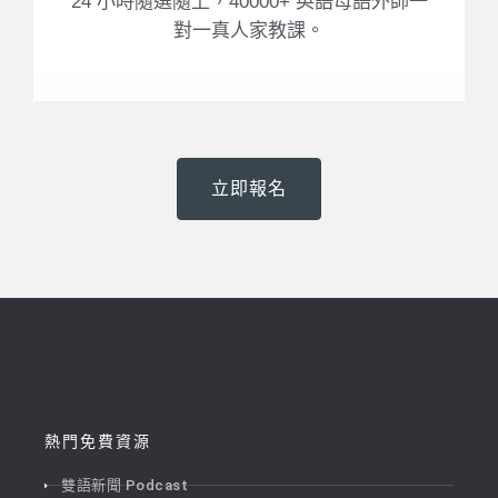
24 小時隨選隨上，40000+ 英語母語外師一
對一真人家教課。
立即報名
熱門免費資源
雙語新聞 Podcast