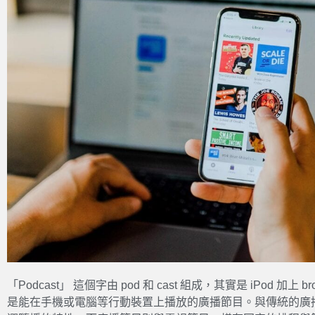
「Podcast」 這個字由 pod 和 cast 組成，其實是 iPod 加上 br
是能在手機或電腦等行動裝置上播放的廣播節目。與傳統的廣播不同