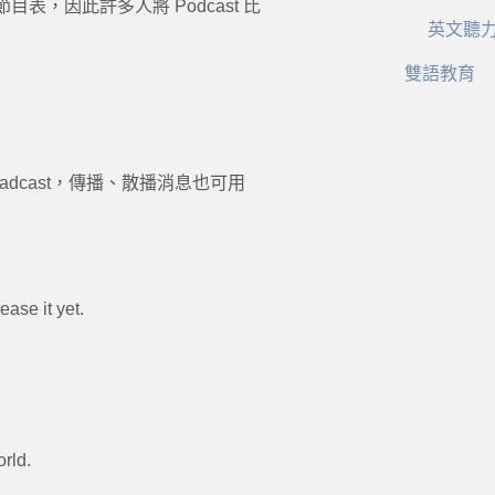
，因此許多人將 Podcast 比
英文聽
雙語教育
oadcast，傳播、散播消息也可用
ase it yet.
.
rld.