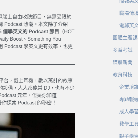
簡報英
職場情
或電腦上自由收聽節目，無需受限於
odcast 熱潮。本文除了介紹
電郵英
5 個學英文的 Podcast 節目
（HOT
團體主題課
 Boost、Something You
 Podcast 學英文更有效率，也更
多益考試
。
媒體新聞
教育科技
串流平台，戴上耳機，數以萬計的故事
企業培
設備，人人都能當 DJ，也有不少
dcast 元年，但是你知道
專題報
你探索 Podcast 的秘密！
成人學
教學工
親子學