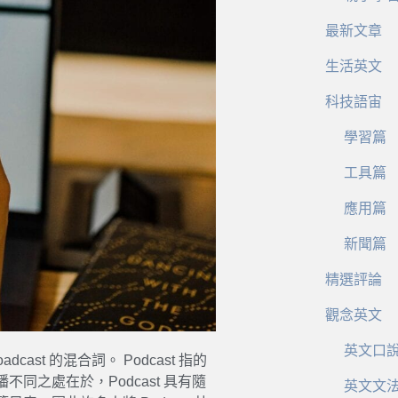
最新文章
生活英文
科技語宙
學習篇
工具篇
應用篇
新聞篇
精選評論
觀念英文
英文口
oadcast 的混合詞。 Podcast 指的
之處在於，Podcast 具有隨
英文文