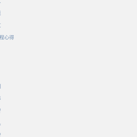
文
境
文
程心得
訓
導
習
具
習