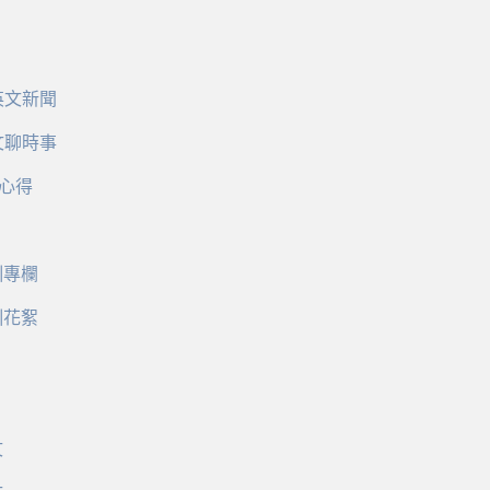
英文新聞
文聊時事
心得
訓專欄
訓花絮
文