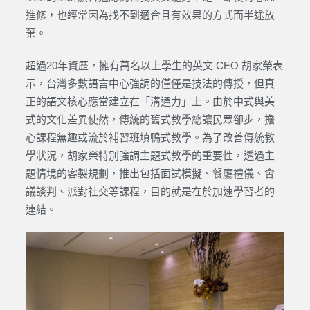
進修，也經常因為找不到適合且有效果的方式而半途放
棄。
超過20年資歷，擁有萬名以上學生的英文 CEO 胡家榮表
示，台灣多數語言中心強調的僅僅是技法的傳授，但真
正的語文核心應當建立在「溝通力」上。由於中式與美
式的文化差異使然，傳統的舊式教學總讓民眾卻步，擔
心課程無趣或流於補習班填鴨式教學。為了改善傳統教
學狀況，胡家榮特別強調主題式教學的重要性，透過主
題情境的客製規劃，推出包括面試模擬、餐廳禮儀、會
議談判、派對社交等課程，目的就是在於加速學習者的
連結。