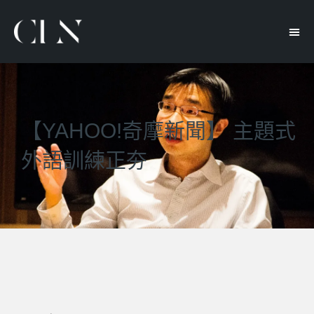
【YAHOO!奇摩新聞】 主題式
外語訓練正夯