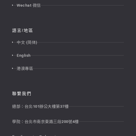
Wechat 微信
語言/地區
中文 (简体)
English
港澳專區
聯繫我們
總部：台北101辦公大樓第37樓
學院：台北市南京東路三段200號4樓