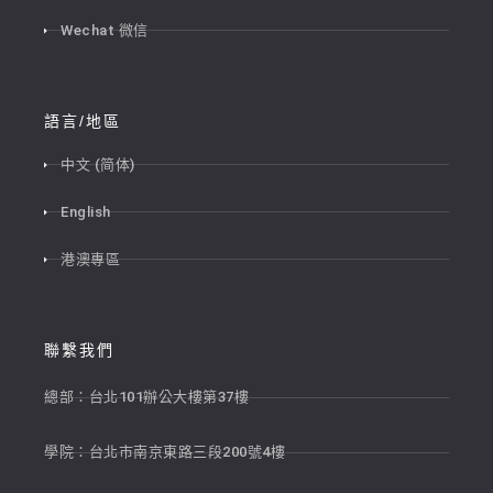
Wechat 微信
語言/地區
中文 (简体)
English
港澳專區
聯繫我們
總部：台北101辦公大樓第37樓
學院：台北市南京東路三段200號4樓