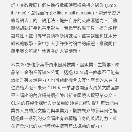
詞，並教授同仁們在進行彙報時應避免操之過急 (jump
the gun)、倉促而行 (be like a bull at a gate)，透過學習這
些母語人士的口語用法，提升自身的英語溝通力。活動
期間胡執行長也善用影片、音檔等教學工具，提升課程
趣味性，並引導學員積極參與課程。整場講座也採用分
組式的教學，當中加入了許多討論性的議題，推動同仁
運用英文所學討論專業的人資議題。
本次 20 多位參與學員來自科技業、量販業、生醫業、精
品業、金融業等知名公司，透過 CLN 講座教學不但能有
效提升英文溝通力，也可藉此機會與其他產業的人資同
仁廣結人脈。未來 CLN 每一季都會開辦人資英文講座課
程，講座的內容將持續推陳出新並圍繞人資專業英文。
CLN 的客製化課程與專業顧問師資已成功提升無數國內
業界人員的英文能力與專業力，期許未來的參與同仁能
透過此一系列的英文講座有效精進自身的英語能力，並
在這全球化的競爭時代中擁有無法撼動的實力。