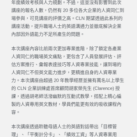
年度績效考核與人力規劃。不過，這並沒有影響到此次
講座的報名人數，仍然有 20 多位各大企業的人資同仁到
場參與，可見講座的評價之高。CLN 期望透過此系列的
講座活動，提升職場人士的英語溝通力並徹底解決企業
內部因外語能力不足所產生的問題。
本次講座內容比前兩次更加專業進階，除了鎖定各產業
人資同仁的職場英文痛點，更包含了人員發展評估、評
估方案推行、彙報表達技巧等人資專業技能，讓到場的
人資同仁不但英文能力進步，更精進自身的人資專業
力。本次講座由超過 20 年教學經歷並擁有萬名以上學生
的 CLN 企業訓練處首席顧問胡家榮先生 (Clarence) 授
課，透過胡老師活潑幽默的互動式教學，搭配上精心編
製的人資專用英文教材，學員們能更有效的吸收課程內
容。
本次講座透過聆聽母語人士的英語對話帶出「目標管
理」、「平衡計分卡」、「績效工資」等人資專業用