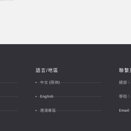
語言/地區
聯繫
中文 (简体)
總部：
English
學院：
港澳專區
Email: