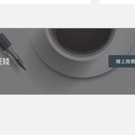
枉錢
線上詢