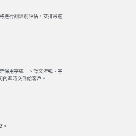
 將進行翻譯前評估，安排最適
，確保用字統一、譯文流暢、字
間內準時交件給客戶。
整。