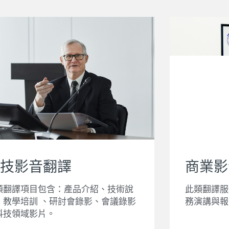
技影音翻譯
商業影
類翻譯項目包含：產品介紹、技術說
此類翻譯服
、教學培訓 、研討會錄影、會議錄影
務演講與報
科技領域影片。