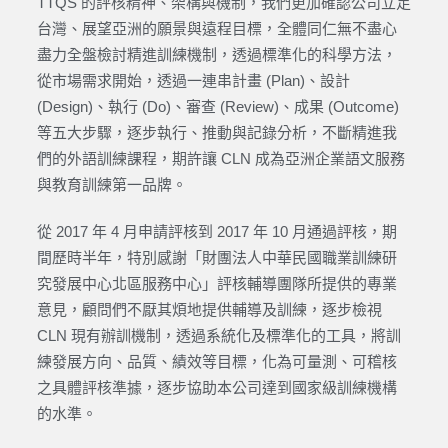
TTQS 的評核精神、架構與機制，我們更加確認公司立足
台灣、展望亞洲的願景與遠程目標，全體同仁無不盡心
盡力全盤檢討精進訓練機制，透過標準化的科學方法，
從市場需求開始，透過一連串計畫 (Plan)、設計
(Design)、執行 (Do)、審查 (Review)、成果 (Outcome)
等五大步驟，逐步執行、推動與記錄分析，不斷精進我
們的外語訓練課程，期許讓 CLN 成為亞洲企業語文服務
與教育訓練第一品牌。
從 2017 年 4 月申請評核到 2017 年 10 月通過評核，期
間歷時半年，特別感謝「財團法人中華民國職業訓練研
究發展中心北區服務中心」評核輔導團隊所提供的專業
意見，顧問們不厭其煩地提供輔導及訓練，逐步檢視
CLN 現有辦訓機制，透過系統化及標準化的工具，將訓
練發展方向、品質、績效等目標，化為可量測、可稽核
之具體評核準據，逐步協助本公司達到國家級訓練機構
的水準。