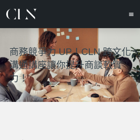
商務競爭力 UP！CLN 跨文化
溝通講座讓你提升商談軟實
力！