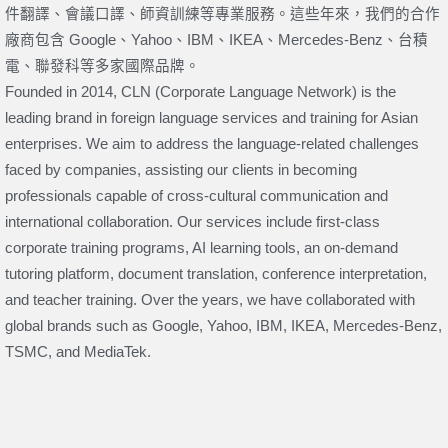
件翻譯、會議口譯、師資訓練等專業服務。這些年來，我們的合作
廠商包含 Google、Yahoo、IBM、IKEA、Mercedes-Benz、台積
電、聯發科等多家國際品牌。
Founded in 2014, CLN (Corporate Language Network) is the
leading brand in foreign language services and training for Asian
enterprises. We aim to address the language-related challenges
faced by companies, assisting our clients in becoming
professionals capable of cross-cultural communication and
international collaboration. Our services include first-class
corporate training programs, AI learning tools, an on-demand
tutoring platform, document translation, conference interpretation,
and teacher training. Over the years, we have collaborated with
global brands such as Google, Yahoo, IBM, IKEA, Mercedes-Benz,
TSMC, and MediaTek.
上一頁
下一