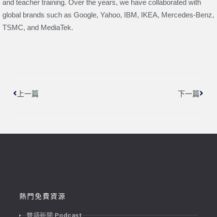
and teacher training. Over the years, we have collaborated with
global brands such as Google, Yahoo, IBM, IKEA, Mercedes-Benz,
TSMC, and MediaTek.
上一頁
下一
上一篇
下一篇
熱門免費資源
雙語新聞 Podcast