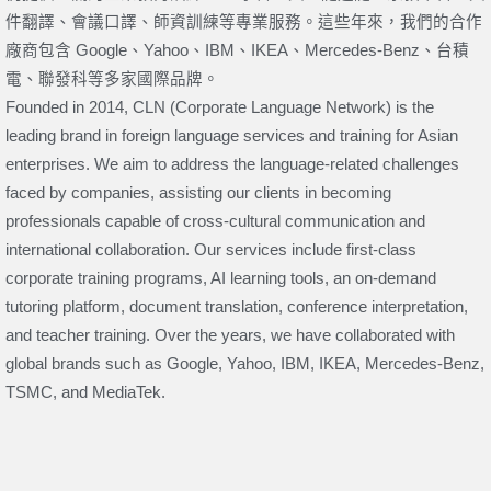
件翻譯、會議口譯、師資訓練等專業服務。這些年來，我們的合作
廠商包含 Google、Yahoo、IBM、IKEA、Mercedes-Benz、台積
電、聯發科等多家國際品牌。
Founded in 2014, CLN (Corporate Language Network) is the
leading brand in foreign language services and training for Asian
enterprises. We aim to address the language-related challenges
faced by companies, assisting our clients in becoming
professionals capable of cross-cultural communication and
international collaboration. Our services include first-class
corporate training programs, AI learning tools, an on-demand
tutoring platform, document translation, conference interpretation,
and teacher training. Over the years, we have collaborated with
global brands such as Google, Yahoo, IBM, IKEA, Mercedes-Benz,
TSMC, and MediaTek.
上一頁
下一