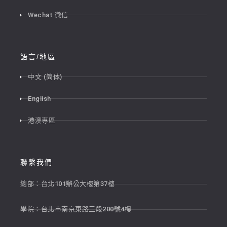
Wechat 微信
語言/地區
中文 (简体)
English
港澳專區
聯繫我們
總部：台北101辦公大樓第37樓
學院：台北市南京東路三段200號4樓