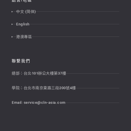
語言/地區
中文 (简体)
English
港澳專區
聯繫我們
總部：台北101辦公大樓第37樓
學院：台北市南京東路三段200號4樓
Email:
service@cln-asia.com