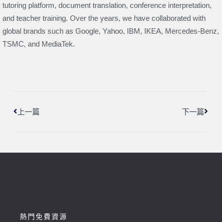
tutoring platform, document translation, conference interpretation,
and teacher training. Over the years, we have collaborated with
global brands such as Google, Yahoo, IBM, IKEA, Mercedes-Benz,
TSMC, and MediaTek.
上一頁
下一
上一篇
下一篇
熱門免費資源