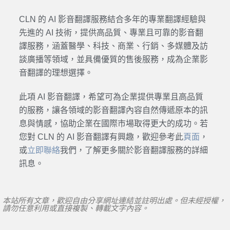
CLN 的 AI
影音翻譯
服務結合多年的專業翻譯經驗與
先進的 AI 技術，提供高品質、專業且可靠的
影音翻
譯
服務，涵蓋醫學、科技、商業、行銷、多媒體及訪
談廣播等領域，並具備優質的售後服務，成為企業
影
音翻譯
的理想選擇。
此項 AI
影音翻譯
，希望可為企業提供專業且高品質
的服務，讓各領域的
影音翻譯
內容自然傳遞原本的訊
息與情感，協助企業在國際市場取得更大的成功。若
您對 CLN 的 AI
影音翻譯
有興趣，歡迎參考此
頁面
，
或
立即聯絡
我們，了解更多關於
影音翻譯
服務的詳細
訊息。
本站所有文章，歡迎自由分享網址連結並註明出處。但未經授權，
請勿任意利用或直接複製、轉載文字內容。