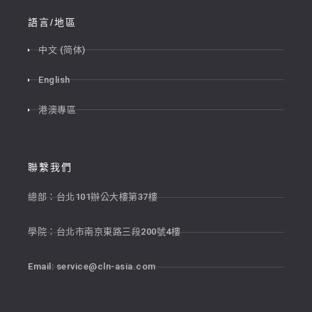
語言/地區
中文 (简体)
English
港澳專區
聯繫我們
總部：台北101辦公大樓第37樓
學院：台北市南京東路三段200號4樓
Email:
service@cln-asia.com