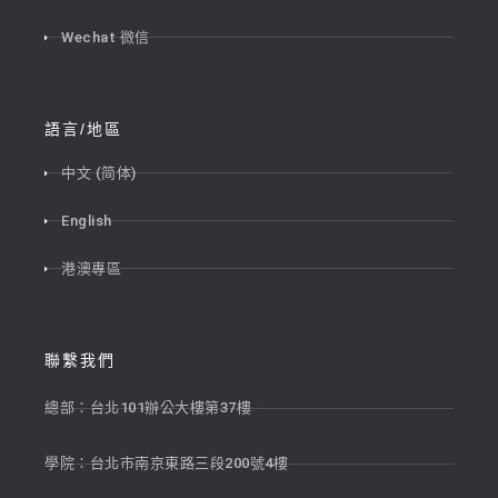
Wechat 微信
語言/地區
中文 (简体)
English
港澳專區
聯繫我們
總部：台北101辦公大樓第37樓
學院：台北市南京東路三段200號4樓