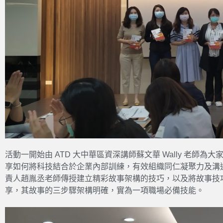
活動一開始由 ATD 大中華區資深講師蘇文華 Wally 老師
享如何將科技結合於企業內部訓練，有效組織同仁凝聚力及溝
責人趙胤丞老師傳授建立精彩故事架構的技巧，以及將故事技
享，其故事的三步驟架構明確，實為一項職場必備技能。