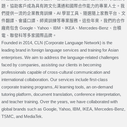
題，協助客戶成為具有跨文化溝通和國際合作能力的專業人士。我
們提供一流的企業教育訓練、AI 學習工具、隨選隨上家教平台、文
件翻譯、會議口譯、師資訓練等專業服務。這些年來，我們的合作
廠商包含 Google、Yahoo、IBM、IKEA、Mercedes-Benz、台積
電、聯發科等多家國際品牌。
Founded in 2014, CLN (Corporate Language Network) is the
leading brand in foreign language services and training for Asian
enterprises. We aim to address the language-related challenges
faced by companies, assisting our clients in becoming
professionals capable of cross-cultural communication and
international collaboration. Our services include first-class
corporate training programs, AI learning tools, an on-demand
tutoring platform, document translation, conference interpretation,
and teacher training. Over the years, we have collaborated with
global brands such as Google, Yahoo, IBM, IKEA, Mercedes-Benz,
TSMC, and MediaTek.