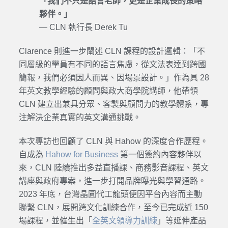
「我們不只是語言老師，更是企業成長的策略
夥伴。」
— CLN 執行長 Derek Tu
Clarence 則進一步闡述 CLN 課程的設計邏輯：「不
同層級的學員有不同的語言焦慮，從文法表達到跨國
簡報，我們必須因人而異、因場景設計。」作為具 28
年英文教學經驗的顧問與政大商學院講師，他帶領
CLN 建立出兼具分眾、客製與顧問力的教學體系，專
注解決企業真實的英文溝通挑戰。
本次專訪也回顧了 CLN 與 Hahow 的深度合作歷程。
自成為
Hahow for Business
第一個簽約內容夥伴以
來，CLN 陸續推出多益直播課、商務影音課程、英文
講座與政府專案，進一步打開品牌曝光與學習通路。
2023 年底，台灣晶圓代工龍頭便因平台內容而主動
聯繫 CLN，展開跨文化訓練合作，至今已完成近 150
場課程，並催生出「
全英文領導力訓練
」等延伸產品