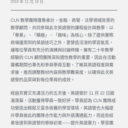
2019 年 11 月 18 日
CLN 教學團隊匯集會計、金融、商管、法學領域背景的
教學顧問，共同參與此次英語營的課程設計與教學，以
「專業」、「積極」、「趣味」為核心，除了提供實際
商場運用到的英語技巧之外，更營造活潑的學習氣氛，
讓每位學員有充分的演練與討論時機。擁有二十年教學
經驗的 CLN 顧問團隊深知適性教學的重要，因此在活動
籌備期間也事先和參與學員互動，了解其英語程度與需
求後，進而調整教材內容與教學難易度，以確保此次英
語營的品質與對每位學員的成效。
經過充實又充滿活力的五天後，英語營於 11 月 22 日圓
滿落幕，活動獲得學員一致好評。學員認為 CLN 團隊成
功營造出輕鬆又富含收穫的學習環境，英語營也大幅提
升學員彼此的團隊合作能力與外語溝通能力，而這些結
果皆達到英語營的舉辦初衷——提升英語實力、學習團