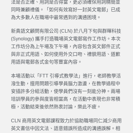
法是否正確、用詞是否得當，更必須確保用詞精簡並
同時兼顧禮儀。「如何有效寫好一封英文電郵」已成
為大多數人在職場中最常遇到的溝通困境。
新貴語文顧問有限公司 (CLN) 於八月下旬與群暉科技
(Synology) 攜手打造職場英文電郵寫作工作坊。本次
工作坊分為上午場及下午場，內容包含英文郵件正式
與非正式用語、如何使用外交口吻、禮貌用語、道歉
用語與電郵各式金句等豐富內容。
本場活動以「FTT 引導式教學法」進行，老師教學活
潑生動，擅用問題引導學員腦力激盪，在教學過程中
安插許多分組活動，使學員們沒有一刻能分神。兩場
培訓學員的參與度皆相當高，在活動中表現也非常積
極，活動結束後依然熱衷討論，樂此不疲。
CLN 商用英文電郵課程致力於協助職場同仁減少商用
英文書信中因文法、語意錯誤所造成的溝通誤解。相