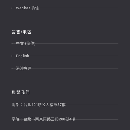
Wechat 微信
語言/地區
中文 (简体)
English
港澳專區
聯繫我們
總部：台北101辦公大樓第37樓
學院：台北市南京東路三段200號4樓