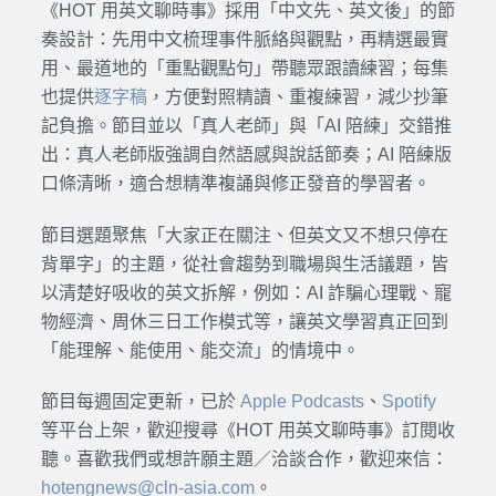
《HOT 用英文聊時事》採用「中文先、英文後」的節
奏設計：先用中文梳理事件脈絡與觀點，再精選最實
用、最道地的「重點觀點句」帶聽眾跟讀練習；每集
也提供
逐字稿
，方便對照精讀、重複練習，減少抄筆
記負擔。節目並以「真人老師」與「AI 陪練」交錯推
出：真人老師版強調自然語感與說話節奏；AI 陪練版
口條清晰，適合想精準複誦與修正發音的學習者。
節目選題聚焦「大家正在關注、但英文又不想只停在
背單字」的主題，從社會趨勢到職場與生活議題，皆
以清楚好吸收的英文拆解，例如：AI 詐騙心理戰、寵
物經濟、周休三日工作模式等，讓英文學習真正回到
「能理解、能使用、能交流」的情境中。
節目每週固定更新，已於
Apple Podcasts
、
Spotify
等平台上架，歡迎搜尋《HOT 用英文聊時事》訂閱收
聽。喜歡我們或想許願主題／洽談合作，歡迎來信：
hotengnews@cln-asia.com
。