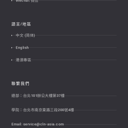
Wechat 微信
語言/地區
中文 (简体)
English
港澳專區
聯繫我們
總部：台北101辦公大樓第37樓
學院：台北市南京東路三段200號4樓
Email:
service@cln-asia.com