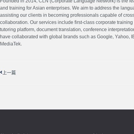
Founded in 2014, CLN (Corporate Language Network) is the lea
and training for Asian enterprises. We aim to address the lang
assisting our clients in becoming professionals capable of cros
collaboration. Our services include first-class corporate traini
tutoring platform, document translation, conference interpretatio
have collaborated with global brands such as Google, Yahoo,
MediaTek.
上一頁
上一篇