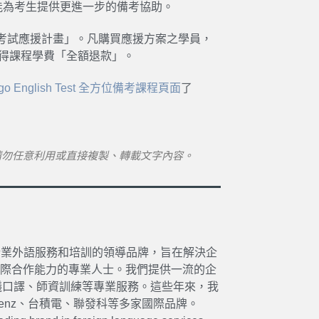
盼能為考生提供更進一步的備考協助。
考試
應援計畫」。凡購買應援方案之學員，
獲得課程學費「全額退款」。
 English Test
全方位備考課程頁面
了
請勿任意利用或直接複製、轉載文字內容。
14 年，是亞洲企業外語服務和培訓的領導品牌，旨在解決企
際合作能力的專業人士。我們提供一流的企
議口譯、師資訓練等專業服務。這些年來，我
des-Benz、台積電、聯發科等多家國際品牌。