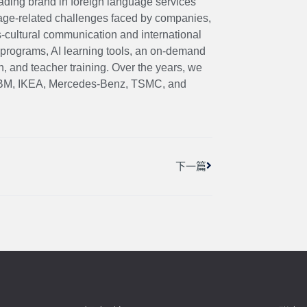
ding brand in foreign language services
uage-related challenges faced by companies,
s-cultural communication and international
ng programs, AI learning tools, an on-demand
n, and teacher training. Over the years, we
 IBM, IKEA, Mercedes-Benz, TSMC, and
下一篇
下一篇