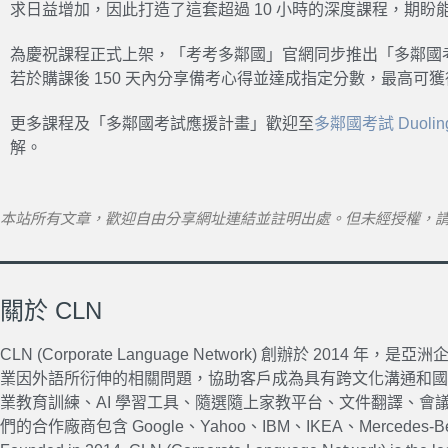
求日益增加，因此打造了這套超過 10 小時的深度課程，期
為慶祝課程正式上架，「考考
多鄰國
」官網同步推出「
多鄰國
若於購課後 150 天內分享備考心得並達成指定分數，最高可
更多課程及「
多鄰國考試
應援計畫」歡迎至
多鄰國考試 Duolingo
解。
本站所有文章，歡迎自由分享網址連結並註明出處。但未經授權，
關於 CLN
CLN (Corporate Language Network) 創辦於 20
業因外語所衍伸的相關問題，協助客戶成為具有跨文化溝通和國
業教育訓練、AI 學習工具、隨選隨上家教平台、文件翻譯、會
們的合作廠商包含 Google、Yahoo、IBM、IKEA、Merce