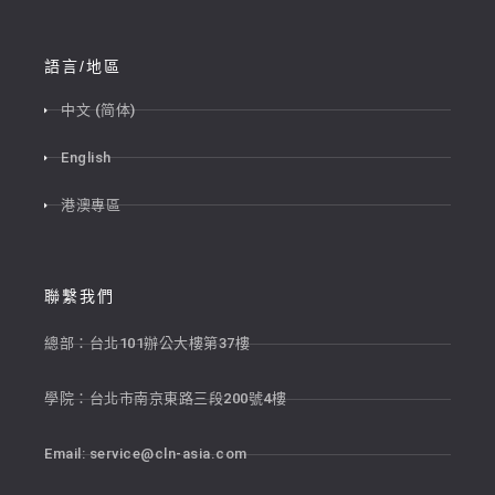
語言/地區
中文 (简体)
English
港澳專區
聯繫我們
總部：台北101辦公大樓第37樓
學院：台北市南京東路三段200號4樓
Email:
service@cln-asia.com