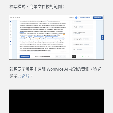
標準模式、商業
文件
校對
範例：
若想要了解更多有關
Wordvice AI 校對
的實測，歡迎
參考
此
影片
。