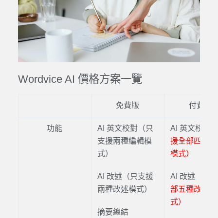
Wordvice AI 價格
方案一覽
免費版
付費版
功能
AI 英文校對
（只
AI 英文校對
支援兩種編輯模
援全部四種編
式）
模式）
AI
改述（只支援
AI
改述
（支
兩種改述模式）
部五種改寫模
式）
摘要總結