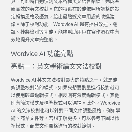
具，可即時自動偵測文本各種
英文語言
錯誤，完成準
確高效的
英文校對
。它的特點在於能依照所調整的設
定轉換風格及語氣，給出最貼近文章用處的改進建
議。除了
校對
功能，
Wordvice AI
還有提供改述、
翻
譯
、抄襲檢測等功能，能夠幫助用戶在寫作過程中有
效地提升文章完整度。
Wordvice AI
功能亮點
亮點一：
英文學術論文
文法
校對
Wordvice AI
英文文法
校對最大的特點之一，就是能
夠調整校對時的模式。如果只想要酌量進行
校對
就可
以使用輕量編輯模式，相反則有深度編輯模式，其他
則有簡潔模式及標準模式可以選擇。此外，
Wordvice
AI
的
文法
校對也可以針對不同文件調整風格，例如
學
術
、商業文件等。若想了解更多，可以參考下圖以標
準模式、商業文件風格進行的校對範例。