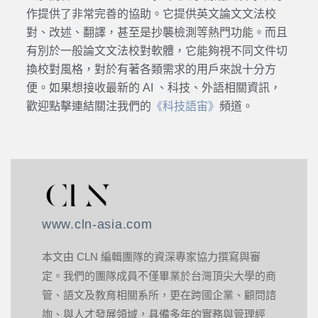
作提供了非常完善的協助。它提供
英文論文文法校
對
、改述、
翻譯
，甚至是抄襲檢測等熱門功能。而且
有別於一般
論文文法校對
軟體，它能夠視不同文件切
換
校對
風格，對於有著各類需求的用戶來說十分方
便。如果想接收最新的
AI
、科技、外語相關資訊，
歡迎點擊連結關注我們的
《科技語宙》
頻道。
www.cln-asia.com
本文由 CLN 編輯團隊的資深專家協力撰寫與審
定。我們的團隊成員不僅畢業於台灣頂尖大學的商
管、語文及教育相關系所，更在跨國企業、顧問諮
詢、與人才發展領域，具備多年的實務與管理經