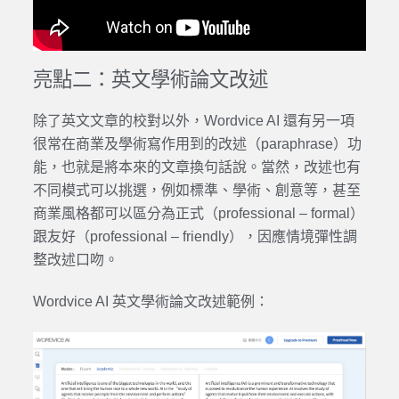
亮點二：
英文學術論文
改述
除了
英文
文章的
校對
以外，
Wordvice AI
還有另一項
很常在
商業
及
學術
寫作用到的改述（paraphrase）功
能，也就是將本來的文章換句話說。當然，改述也有
不同模式可以挑選，例如標準、
學術
、創意等，甚至
商業
風格都可以區分為正式（professional – formal）
跟友好（professional – friendly），因應情境彈性調
整改述口吻。
Wordvice AI
英文
學術論文
改述範例：