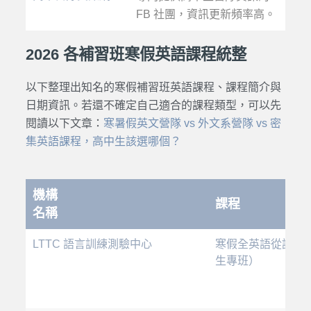
FB 社團，資訊更新頻率高。
2026 各補習班寒假英語課程統整
以下整理出知名的
寒假
補習班
英語課程
、
課程
簡介與
日期資訊。若還不確定自己適合的
課程
類型，可以先
閱讀以下文章：
寒暑假英文營隊 vs 外文系營隊 vs 密
集英語課程，高中生該選哪個？
機構
課程
名稱
LTTC 語言訓練測驗中心
寒假全英語從說到
生專班）