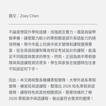
撰文：Zoey Chen
不論是想提升學校成績、加強語言實力，還是為留學
做準備，課業壓力較小的寒假都是提升英語能力的絕
佳時機。現今市面上的
高中英文營隊
和
課程
選擇豐
富，從全英語授課到專為特定考試設計的課程，能滿
足不同程度與需求的學生。然而，正因為
高中寒假營
隊
與
英語課程
資訊眾多，學生與家長在挑選時往往會
不知該從何下手。
因此，本文將統整各機構
寒假營隊
、大學外語系
寒假
營隊
、補習班
英語課程
，整理出 2026 知名
寒假英語
營隊
、課程特色與其他相關資訊，簡單快速的了解
2026
寒假高中英語課程
，做出最符合需求的選擇！