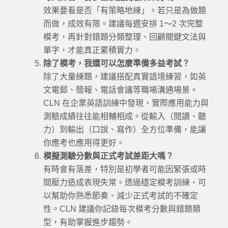
效果要看是否「有策略地練」。若只是為做題
而做，成效有限。建議每週安排 1～2 次完整
模考，再針對錯題分類整理、回顧關鍵文法與
單字，才能真正累積實力。
除了模考，我還可以怎麼準備多益考試？
除了大量練題，建議搭配真實語境練習，如英
文電郵、簡報、電話會議等職場溝通場景。
CLN 在企業英語訓練中發現，實際應用能力與
測驗成績往往能相輔相成。從輸入（閱讀、聽
力）到輸出（口說、寫作）全方位準備，能讓
你應考也應用得更好。
模擬測驗分數與正式考試差距大嗎？
有時會有落差，特別是初學者可能因緊張或時
間壓力造成表現失常。透過穩定模考訓練，可
以幫助你熟悉節奏、減少正式考試的不確定
性。CLN 建議你記錄每次模考分數與錯題類
型，有助掌握進步趨勢。