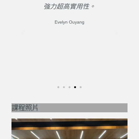
的問
強力超高實用性。
了
知道
老
Evelyn Ouyang
了。
是
器
課程照片