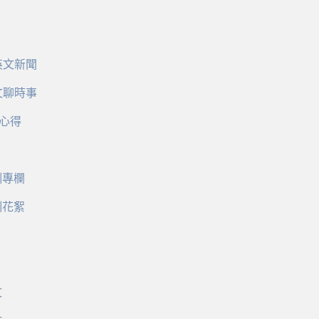
英文新聞
文聊時事
心得
訓專欄
訓花絮
文