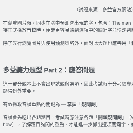
（試題來源：多益官方網站
在瀏覽圖片時，同步在腦中預測會出現的字，包含：The man、shovel
待正式播放音檔時，便能更容易聽到選項中的關鍵字並快速判
除了先行瀏覽圖片與使用預測策略外，面對此大題也應善用「
多益聽力題型 Part 2：應答問題
這一部分題本上不會出現試題與選項，因此考試時十分考驗專
顯得份外重要。
有效擷取音檔重點的關鍵為 — 掌握「
疑問詞
」
音檔會先唸出各題題目，考試時應注意各題「
開頭疑問詞
」（wh
how），了解題目詢問的重點，才能進一步抓出選項關鍵字，