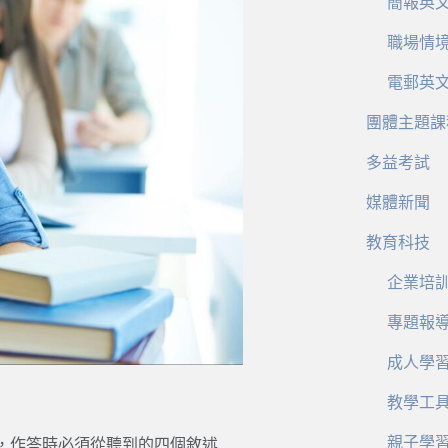
簡報英
職場情
電郵英
團體主題課
多益考試
媒體新聞
教育科技
企業培
專題報
成人學
教學工
親子學
，作答時必須從聽到的四個敘述