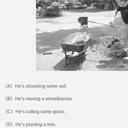
（A）He’s shoveling some soil.
（B）He’s moving a wheelbarrow.
（C）He’s cutting some grass.
（D）He’s planting a tree.