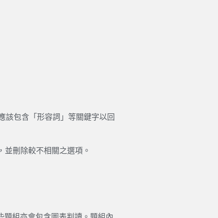
）
回答應該包含「形容詞」等關鍵字以回
，並刪除較不相關之選項。
有些題組亦會包含圖表判讀。題組內