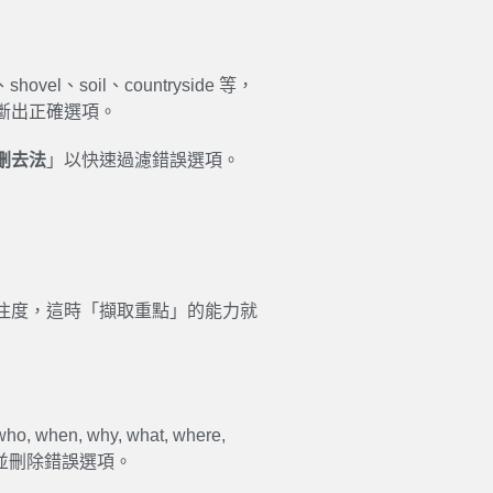
）
、soil、countryside 等，
斷出正確選項。
刪去法
」以快速過濾錯誤選項。
注度，這時「擷取重點」的能力就
o, when, why, what, where,
並刪除錯誤選項。