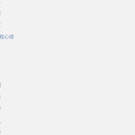
文
境
文
程心得
訓
導
習
具
習