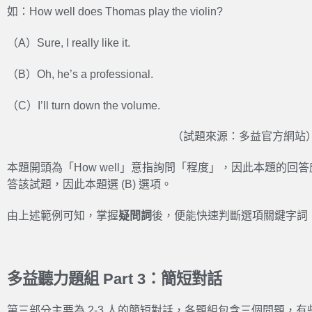
如：How well does Thomas play the violin?
（A）Sure, I really like it.
（B）Oh, he’s a professional.
（C）I’ll turn down the volume.
（試題來源：多益官方網站
本題開頭為「How well」意指詢問「程度」，因此本題的
答該試題，因此本題選 (B) 選項。
由上述範例可知，掌握
疑問詞
後，便能快速判斷選項關鍵字詞
多益聽力題組 Part 3：簡短對話
第三部分主要為 2-3 人的簡短對話，各題組包含三個問題，