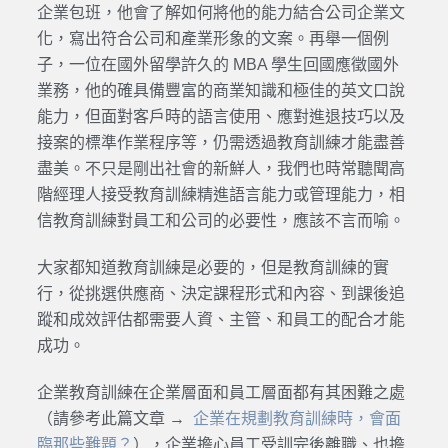
企業包班，他會了解如何將他的能力結合公司企業文
化，寫出符合公司和產業形象的文案。再舉一個例
子，一位在國外留學許久的 MBA 學生回國應徵國外
業務，他的確具備豐富的商業知識和極佳的英文口說
能力，但面對客戶時的語言使用、應對進退技巧以及
接案的標準作業程序等，仍需透過教育訓練才能盡善
盡美。不只是剛出社會的新鮮人，我們也時常聽聞高
階經理人接受教育訓練精進語言能力或管理能力，相
信教育訓練對員工和公司的必要性，應該不言而喻。
大家都知道教育訓練是必要的，但是教育訓練的實
行，從挑選供應商、決定課程形式和內容、到課後追
蹤和成效評估都需要人資、主管、和員工的配合才能
成功。
企業教育訓練在企業層面和員工層面都有其困難之處
（請參考此篇文章 →
企業在規劃教育訓練時，會面
臨那些難題？
），企業擔心員工受訓完後離職、也擔