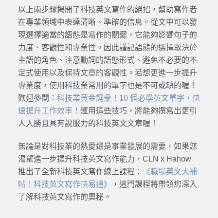
以上兩步驟揭開了
科技英文寫作
的絕招，幫助
寫作
者
在專業領域中表達清晰、準確的信息。從文中可以發
現選擇適當的語態是
寫作
的關鍵，它能夠影響句子的
力度、客觀性和專業性。因此謹記語態的選擇取決於
主語的角色、注意動詞的語態形式、避免不必要的不
定式使用以及保持文章的客觀性。若想更進一步提升
專業度，使用科技業常用的單字也是不可或缺的喔！
歡迎參閱：
科技業黃金詞彙！10 個必學英文單字，快
速提升工作效率！
運用這些技巧，將能夠撰寫出更引
人入勝且具有說服力的
科技英文
文章喔！
無論是對科技業的熱愛還是事業發展的需要，如果您
渴望進一步提升科技英文寫作能力，CLN x Hahow
推出了全新科技英文寫作線上課程：
《職場英文大補
帖｜科技英文寫作快易通》
，這門課程將帶領您深入
了解科技英文寫作的奧秘。