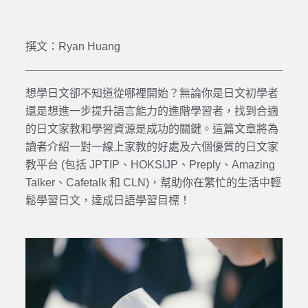
撰文：Ryan Huang
想學
日文
卻不知道從哪裡開始？無論你是
日文
初學者
還是想進一步提升語言能力的進階學習者，找到合適
的
日文家教
和學習資源是成功的關鍵。這篇文章將為
讀者介紹
一對一線上家教
的好處及六個優質的
日文家
教平台 (包括 JPTIP、HOKSIJP、Preply、Amazing
Talker、Cafetalk 和 CLN)
，幫助你在繁忙的生活中輕
鬆學習
日文
，達成
日語
學習目標！