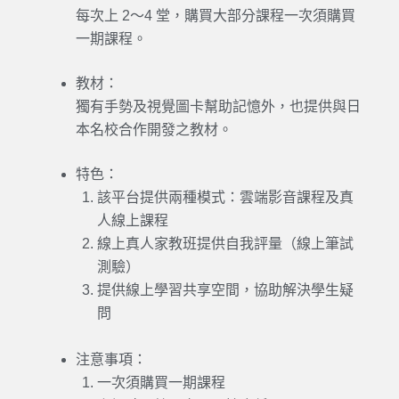
每次上 2～4 堂，購買大部分課程一次須購買
一期課程。
教材：
獨有手勢及視覺圖卡幫助記憶外，也提供與日
本名校合作開發之教材。
特色：
該
平台
提供兩種模式：雲端影音課程及真
人
線上
課程
線上
真人
家教
班提供自我評量（
線上
筆試
測驗）
提供
線上
學習共享空間，協助解決學生疑
問
注意事項：
一次須購買一期課程