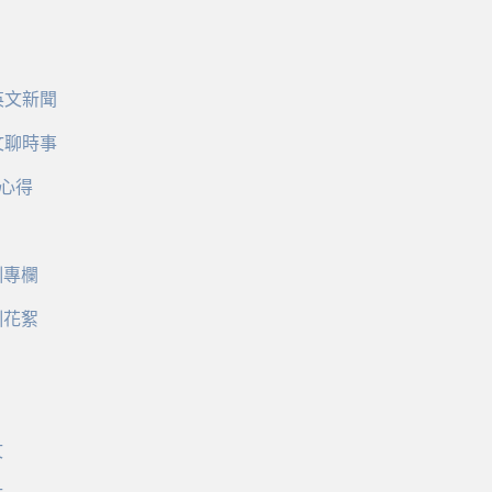
英文新聞
文聊時事
心得
訓專欄
訓花絮
文