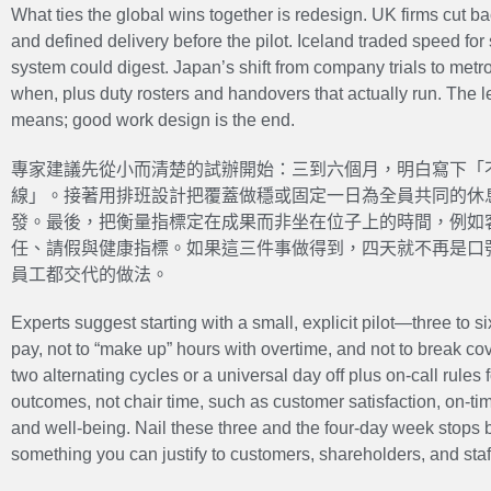
What ties the global wins together is redesign. UK firms cut b
and defined delivery before the pilot. Iceland traded speed for 
system could digest. Japan’s shift from company trials to metr
when, plus duty rosters and handovers that actually run. The l
means; good work design is the end.
專家建議先從小而清楚的試辦開始：三到六個月，明白寫下「
線」。接著用排班設計把覆蓋做穩或固定一日為全員共同的休
發。最後，把衡量指標定在成果而非坐在位子上的時間，例如
任、請假與健康指標。如果這三件事做得到，四天就不再是口
員工都交代的做法。
Experts suggest starting with a small, explicit pilot—three to 
pay, not to “make up” hours with overtime, and not to break co
two alternating cycles or a universal day off plus on-call rules
outcomes, not chair time, such as customer satisfaction, on-time
and well-being. Nail these three and the four-day week stop
something you can justify to customers, shareholders, and staf