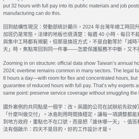
put 32 hours with full pay into its public materials and job p
manufacturing can do this.
回到結構性現況：勞動部統計顯示，2024 年台灣年總工時回升到
加班仍是常態。法律的地板也很清楚：每週 40 小時、每日不超
與集中工時都有規範，但那是換班方式，不是自動等於「減時
天」時，焦點常回到同一件事——怎麼保護服務不中斷，又不
Zooming in on structure: official data show Taiwan’s annual 
2024; overtime remains common in many sectors. The legal b
8 hours a day—with room for flex and concentrated hours, but 
guarantee of reduced hours with full pay. That’s why experts 
same point: preserve service coverage without smuggling the 
國外案例的共同點是一個字：改。英國的公司在試辦前先砍掉
「什麼叫做交付」。冰島則用時間換穩定，讓每一項調整都能
到地方政府，重點也不在口號，而是把「誰休哪一天」、值班
法有個啟示：四天不是目的，好的工作設計才是。