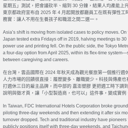
星期五」測試，把會議砍半、縮到 30 分鐘，結果人均產能
東京都政府宣布自 2025 年 4 月起開放都廳員工在既有彈性
務實：讓人不用在生養孩子和職涯之間二選一。
Asia’s shift is moving from isolated cases to policy moves. On 
Japan tested extra Fridays off in 2019, halving meetings to 30 
power use and printing fell. On the public side, the Tokyo Met
a four-day option from April 2025, within its flex-time system
between caregiving and careers.
在台灣，雲品國際在 2024 年秋天成為觀光餐旅第一個推行
人力市場的回饋很直接：履歷變多、離職變少。科技與傳產也有人
打週休三日的雇主品牌，而中部的 嘉澎塑膠 更把週工時下調到
說明與徵才頁，讓「小型製造商，也可以」這件事，變成實例
In Taiwan, FDC International Hotels Corporation broke ground i
piloting three-day weekends and then extending it after six m
turnover dropped. Tech and traditional industry have pioneer
publicly positions itself with three-day weekends, and Taich