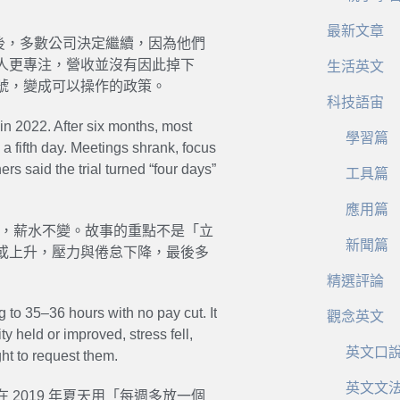
最新文章
年後，多數公司決定繼續，因為他們
人更專注，營收並沒有因此掉下
生活英文
號，變成可以操作的政策。
科技語宙
in 2022. After six months, most
學習篇
 a fifth day. Meetings shrank, focus
rs said the trial turned “four days”
工具篇
應用篇
小時，薪水不變。故事的重點不是「立
新聞篇
或上升，壓力與倦怠下降，最後多
精選評論
g to 35–36 hours with no pay cut. It
觀念英文
y held or improved, stress fell,
英文口
ht to request them.
英文文
2019 年夏天用「每週多放一個