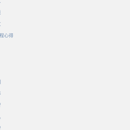
文
境
文
程心得
訓
導
習
具
習