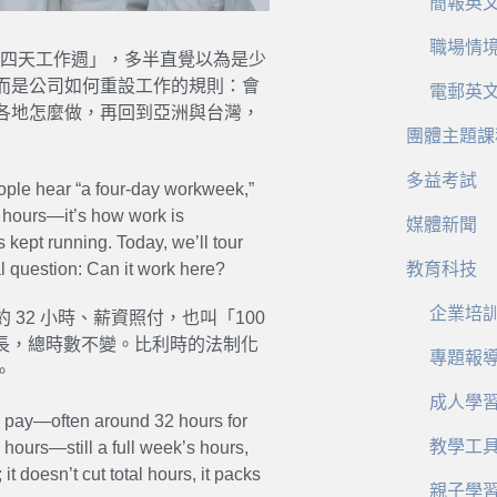
簡報英
職場情
「四天工作週」，多半直覺以為是少
而是公司如何重設工作的規則：會
電郵英
各地怎麼做，再回到亞洲與台灣，
團體主題課
多益考試
ple hear “a four-day workweek,”
 24 hours—it’s how work is
媒體新聞
kept running. Today, we’ll tour
l question: Can it work here?
教育科技
企業培
32 小時、薪資照付，也叫「100
更長，總時數不變。比利時的法制化
專題報
。
成人學
ll pay—often around 32 hours for
教學工
ours—still a full week’s hours,
it doesn’t cut total hours, it packs
親子學