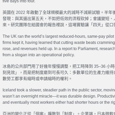
five days into four.
英國在 2022 年啟動了全球規模最大的減時不減薪試驗。半
發現：與其逼出第五天，不如把低效的流程砍掉；會議變短、
來。研究團隊在給國會的報告裡說，這場實驗讓「四天」從口
The UK ran the world’s largest reduced-hours, same-pay pilot 
firms kept it, having learned that cutting waste beats cramming
rose, and revenues held up. In a report to Parliament, researche
from a slogan into an operational policy.
冰島的公共部門用了好幾年慢慢調整，把工時降到 35–36 
刻見效」，而是把制度磨到可長可久：多數單位的生產力維持
數勞工都享有縮時或申請縮時的權利。
Iceland took a slower, steadier path in the public sector, movin
wasn’t an overnight miracle—it was durable design. Productivit
and eventually most workers either had shorter hours or the rig
亞洲的變化正從「個案」擴散到「制度」。企業端，日本微軟在 