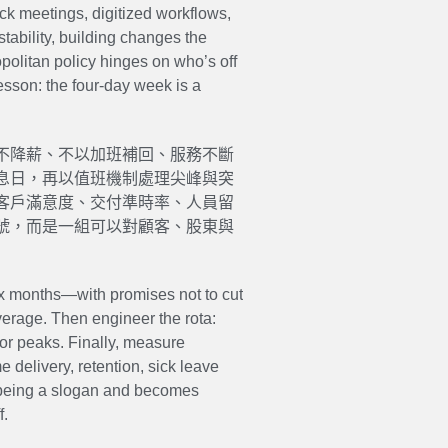
ack meetings, digitized workflows,
stability, building changes the
opolitan policy hinges on who’s off
esson: the four-day week is a
不降薪、不以加班補回、服務不斷
息日，再以值班機制處理尖峰與突
客戶滿意度、交付準時率、人員留
號，而是一組可以對顧客、股東與
six months—with promises not to cut
verage. Then engineer the rota:
 for peaks. Finally, measure
 delivery, retention, sick leave
s being a slogan and becomes
f.