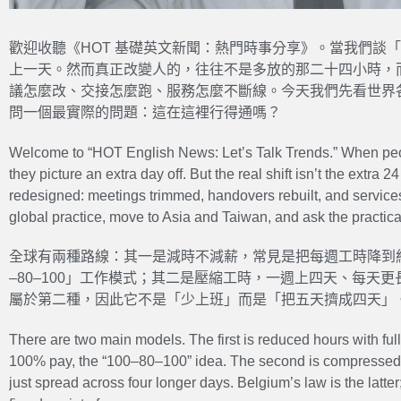
歡迎收聽《HOT 基礎英文新聞：熱門時事分享》。當我們談
上一天。然而真正改變人的，往往不是多放的那二十四小時，
議怎麼改、交接怎麼跑、服務怎麼不斷線。今天我們先看世界
問一個最實際的問題：這在這裡行得通嗎？
Welcome to “HOT English News: Let’s Talk Trends.” When peo
they picture an extra day off. But the real shift isn’t the extra
redesigned: meetings trimmed, handovers rebuilt, and services 
global practice, move to Asia and Taiwan, and ask the practica
全球有兩種路線：其一是減時不減薪，常見是把每週工時降到約 
–80–100」工作模式；其二是壓縮工時，一週上四天、每天
屬於第二種，因此它不是「少上班」而是「把五天擠成四天」
There are two main models. The first is reduced hours with fu
100% pay, the “100–80–100” idea. The second is compressed h
just spread across four longer days. Belgium’s law is the latter; 