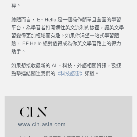
算。
總體而言，
EF Hello
是一個操作簡單且全面的學習
平台，為學習者打開通往
英文
流利的捷徑，讓
英文學
習
變得更加輕鬆而有趣。如果你渴望一站式
學習
體
驗，
EF Hello
絕對值得成為你
英文學習
路上的得力
助手。
如果想接收最新的
AI
、科技、外語相關資訊，歡迎
點擊連結關注我們的
《科技語宙》
頻道。
www.cln-asia.com