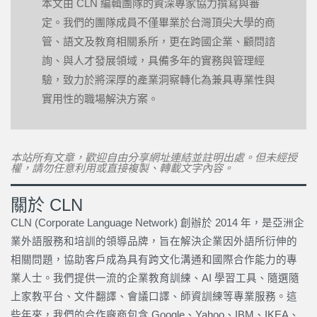
本文由 CLN 編輯團隊的資深專家協力撰寫與審
定。我們的團隊成員不僅畢業於台灣頂尖大學的商
管、語文及教育相關系所，更在跨國企業、顧問諮
詢、與人才發展領域，具備多年的實務與管理經
驗，致力於將深厚的產業洞察轉化為兼具專業性與
實用性的職場解決方案。
本站所有文章，歡迎自由分享網址連結並註明出處。但未經授
權，請勿任意利用或直接複製、轉載文字內容。
關於 CLN
CLN (Corporate Language Network) 創辦於 2014 年，是亞洲企
業外語服務和培訓的領導品牌，旨在解決企業因外語所衍伸的
相關問題，協助客戶成為具有跨文化溝通和國際合作能力的專
業人士。我們提供一流的企業教育訓練、AI 學習工具、隨選隨
上家教平台、文件翻譯、會議口譯、師資訓練等專業服務。這
些年來，我們的合作廠商包含 Google、Yahoo、IBM、IKEA、