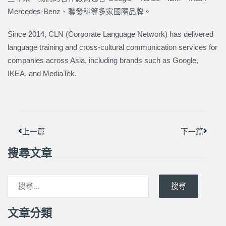
Mercedes-Benz、聯發科等多家國際品牌。
Since 2014, CLN (Corporate Language Network) has delivered
language training and cross-cultural communication services for
companies across Asia, including brands such as Google,
IKEA, and MediaTek.
上一頁
下一篇
上一篇
下一篇
搜尋文章
搜尋
文章分類