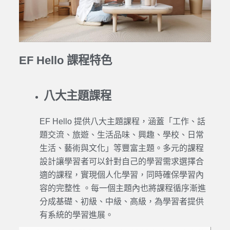
EF Hello 課程特色
八大主題課程
EF Hello
提供八大主題
課程
，涵蓋「工作、話
題交流、旅遊、生活品味、興趣、學校、日常
生活、藝術與文化」等豐富主題。多元的課程
設計讓
學習
者可以針對自己的
學習
需求選擇合
適的課程，實現個人化
學習
，同時確保
學習
內
容的完整性 。每一個主題內也將
課程
循序漸進
分成基礎、初級、中級、高級，為
學習
者提供
有系統的
學習
進展。