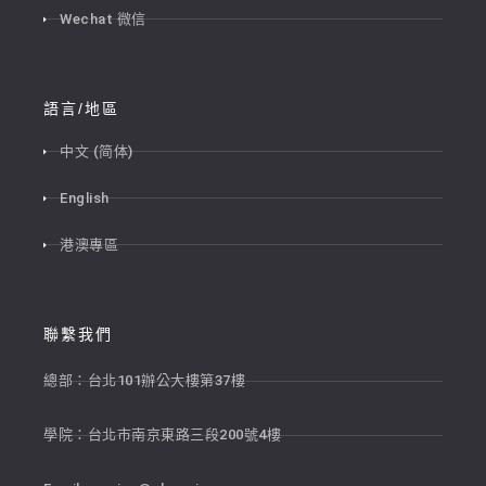
Wechat 微信
語言/地區
中文 (简体)
English
港澳專區
聯繫我們
總部：台北101辦公大樓第37樓
學院：台北市南京東路三段200號4樓