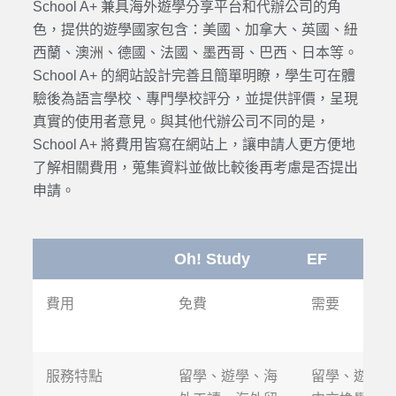
School A+ 兼具海外
遊學
分享平台和
代辦
公司的角
色，提供的
遊學
國家包含：美國、加拿大、英國、紐
西蘭、澳洲、德國、法國、墨西哥、巴西、日本等。
School A+ 的網站設計完善且簡單明瞭，學生可在體
驗後為語言學校、專門學校評分，並提供評價，呈現
真實的使用者意見。與其他
代辦
公司不同的是，
School A+ 將費用皆寫在網站上，讓申請人更方便地
了解相關
費用
，蒐集資料並做比較後再考慮是否提出
申請。
Oh! Study
EF
費用
免費
需要
服務特點
留學、遊學、海
留學、遊學、