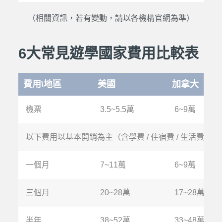
（相關資訊，若有變動，請以各機構官網為準）
6大常見遊學國家費用比較表
費用\地區
美國
加拿大
機票
3.5~5.5萬
6~9萬
以下費用以基本開銷為主（含學費 / 住宿費 / 生活費, 
一個月
7~11萬
6~9萬
三個月
20~28萬
17~28萬
半年
38~52萬
33~48萬