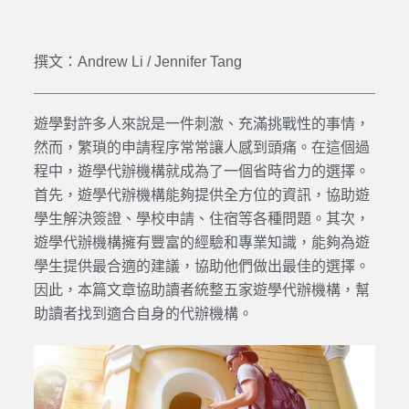
撰文：Andrew Li / Jennifer Tang
遊學
對許多人來說是一件刺激、充滿挑戰性的事情，
然而，繁瑣的申請程序常常讓人感到頭痛。在這個過
程中，
遊學代辦
機構就成為了一個省時省力的選擇。
首先，
遊學代辦
機構能夠提供
全方位
的資訊，協助
遊
學
生解決簽證、學校申請、住宿等各種問題。其次，
遊學代辦
機構擁有豐富的經驗和專業知識，能夠為
遊
學
生提供最合適的建議，協助他們做出最佳的選擇。
因此，本篇文章協助讀者統整五家
遊學代辦
機構，幫
助讀者找到適合自身的
代辦
機構。