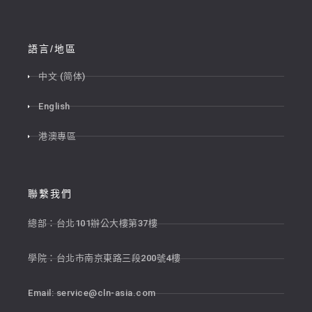
語言/地區
中文 (简体)
English
港澳專區
聯繫我們
總部：台北101辦公大樓第37樓
學院：台北市南京東路三段200號4樓
Email:
service@cln-asia.com