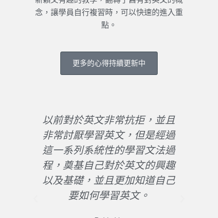
念，讓學員自行複習時，可以快速的進入重
點。
更多的心得持續更新中
英文非常抗拒，並且
老師教學方式超棒的
學習英文，但是經過
習以來最投入與最期
系統性的學習文法過
一次。上完課後，突
自己對於英文的興趣
文文章和寫英文信都
，並且更加知道自己
徬徨無助了
如何學習英文。
秦萱