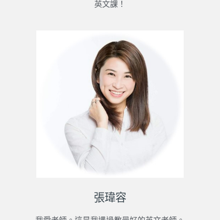
英文課！
張瑋容