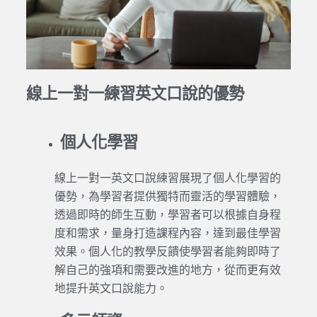
線上一對一練習英文口說的優勢
個人化學習
線上一對一
英文口說
練習展現了個人化
學習
的
優勢，為
學習
者提供獨特而靈活的
學習
體驗，
透過即時的師生互動，
學習
者可以根據自身程
度和需求，量身打造課程內容，達到最佳
學習
效果。個人化的教學反饋使
學習
者能夠即時了
解自己的強項和需要改進的地方，從而更有效
地提升
英文口說
能力。