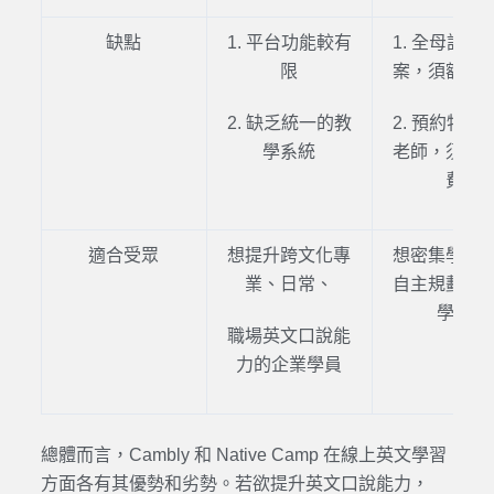
缺點
1. 平台功能較有
1. 全母語師
限
案，須額外
2. 缺乏統一的教
2. 預約特定
學系統
老師，須額
費
適合受眾
想提升跨文化專
想密集
學習
業、日常、
自主規劃
學
學生
職場
英文口說
能
力的企業學員
總體而言，
Cambly
和
Native Camp
在
線上英文學習
方面各有其優勢和劣勢。若欲提升
英文口說
能力，