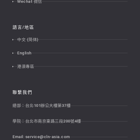
Wechat 微信
語言/地區
中文 (简体)
English
港澳專區
聯繫我們
總部：台北101辦公大樓第37樓
學院：台北市南京東路三段200號4樓
Email:
service@cln-asia.com