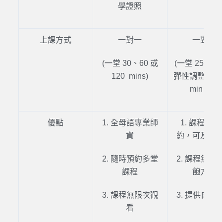
學證照
上課方式
一對一
一對一
(一堂 30、60 或
(一堂 25 mi
120 mins)
彈性調整，
最
min / 次)
優點
1. 全母語專業師
1. 課程無
資
約，可及時
2. 隨時預約多堂
2. 課程無限
課程
飽方案
3. 課程無限次觀
3. 提供自製
看