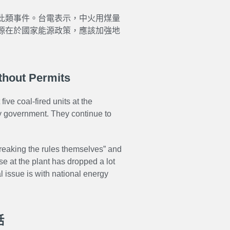
此類事件。台電表示，中火用煤量
源在於國家能源政策，應該加強地
thout Permits
ve coal-fired units at the
ty government. They continue to
reaking the rules themselves” and
se at the plant has dropped a lot
l issue is with national energy
話