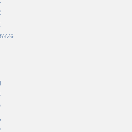
文
境
文
程心得
訓
導
習
具
習