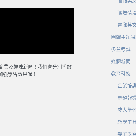
簡報英
職場情
電郵英
團體主題課
多益考試
媒體新聞
、商業及趣味新聞！我們會分別播放
教育科技
加強學習效果喔！
企業培
專題報
成人學
教學工
親子學