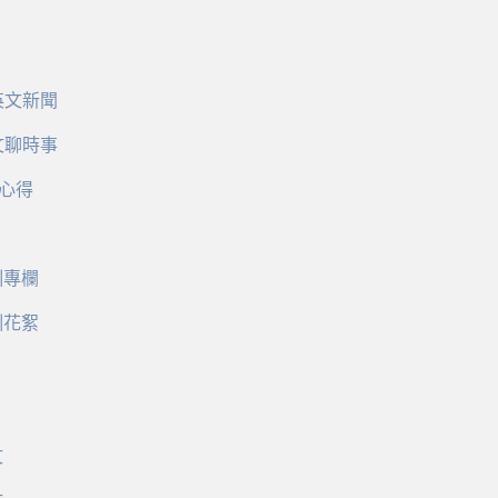
英文新聞
文聊時事
心得
訓專欄
訓花絮
文