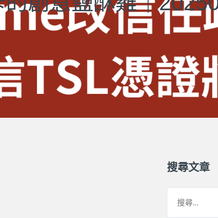
創意鹽酥雞｜20250
搜尋文章