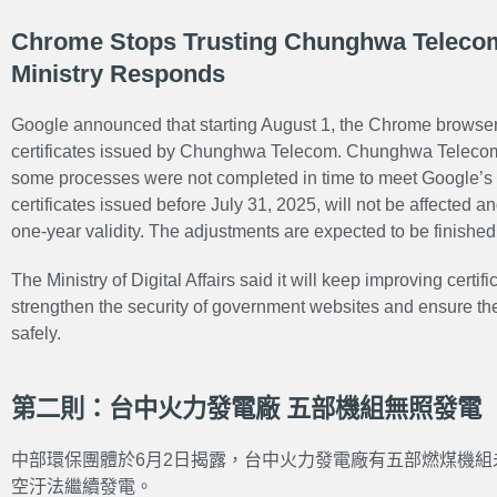
Chrome Stops Trusting Chunghwa Telecom’s
Ministry Responds
Google announced that starting August 1, the Chrome browser 
certificates issued by Chunghwa Telecom. Chunghwa Telecom 
some processes were not completed in time to meet Google’s
certificates issued before July 31, 2025, will not be affected an
one-year validity. The adjustments are expected to be finish
The Ministry of Digital Affairs said it will keep improving certif
strengthen the security of government websites and ensure the
safely.
第二則：台中火力發電廠 五部機組無照發電
中部環保團體於6月2日揭露，台中火力發電廠有五部燃煤機
空汙法繼續發電。