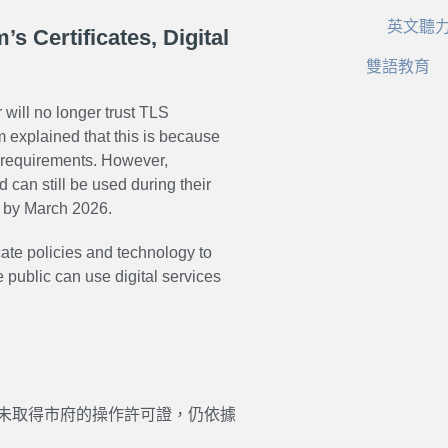
英文聽
 Certificates, Digital
雙語教育
will no longer trust TLS
explained that this is because
 requirements. However,
d can still be used during their
ed by March 2026.
icate policies and technology to
 public can use digital services
組未取得市府的操作許可證，仍依據