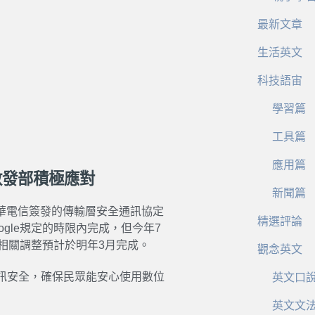
最新文章
生活英文
科技語宙
學習篇
工具篇
應用篇
數發部積極應對
新聞篇
任中華電信簽發的傳輸層安全通訊協定
精選評論
gle規定的時限內完成，但今年7
相關調整預計於明年3月完成。
觀念英文
訊安全，確保民眾能安心使用數位
英文口
英文文