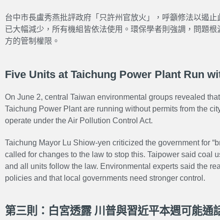
台中市長盧秀燕批評政府「只許州官放火」，呼籲修法以遏止
已大幅減少，所有機組皆依法使用。環保學者則強調，問題根
方的管制權限。
Five Units at Taichung Power Plant Run wi
On June 2, central Taiwan environmental groups revealed that fi
Taichung Power Plant are running without permits from the ci
operate under the Air Pollution Control Act.
Taichung Mayor Lu Shiow-yen criticized the government for “b
called for changes to the law to stop this. Taipower said coal u
and all units follow the law. Environmental experts said the rea
policies and that local governments need stronger control.
第三則：白宮透露 川普與習近平本週可能通