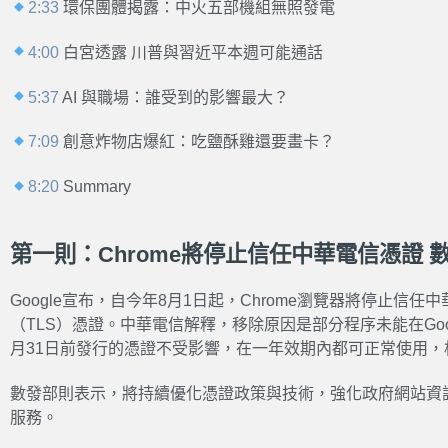
2:33
環保團體揭露：中火五部機組無照發電
4:00
白宮透露 川普與習近平本週可能通話
5:37
AI 與職場：誰受到的影響最大？
7:09
創意炸物店爆紅：吃鹽酥雞還要畫卡？
8:20
Summary
第一則：Chrome將停止信任中華電信憑證 
Google宣布，自今年8月1日起，Chrome瀏覽器將停止信
（TLS）憑證。中華電信解釋，移除原因是部分程序未能在Goo
月31日前發行的憑證不受影響，在一年效期內都可正常使用，
數發部則表示，將持續優化憑證政策與技術，強化政府網站資
服務。