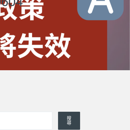
604
搜
尋