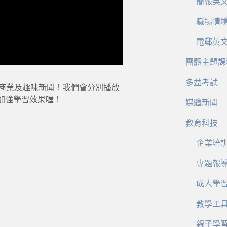
簡報英
職場情
電郵英
團體主題課
多益考試
、商業及趣味新聞！我們會分別播放
加強學習效果喔！
媒體新聞
教育科技
企業培
專題報
成人學
教學工
親子學