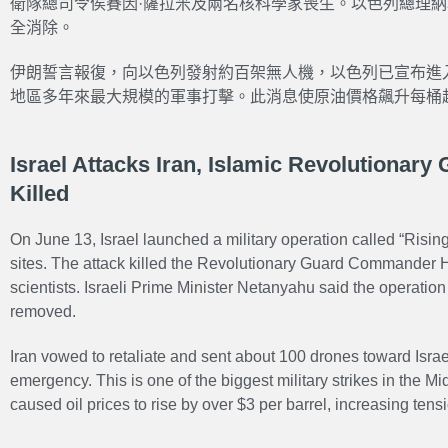
衛隊總司令侯賽因·薩拉米及兩名核科學家喪生。以色列總理
全消除。
伊朗誓言報復，向以色列發射約百架無人機，以色列已宣布進
地區多年來最大規模的軍事打擊。此消息使原油價格飆升每桶
Israel Attacks Iran, Islamic Revolutiona
Killed
On June 13, Israel launched a military operation called “Rising 
sites. The attack killed the Revolutionary Guard Commander 
scientists. Israeli Prime Minister Netanyahu said the operation w
removed.
Iran vowed to retaliate and sent about 100 drones toward Israel
emergency. This is one of the biggest military strikes in the M
caused oil prices to rise by over $3 per barrel, increasing tensi