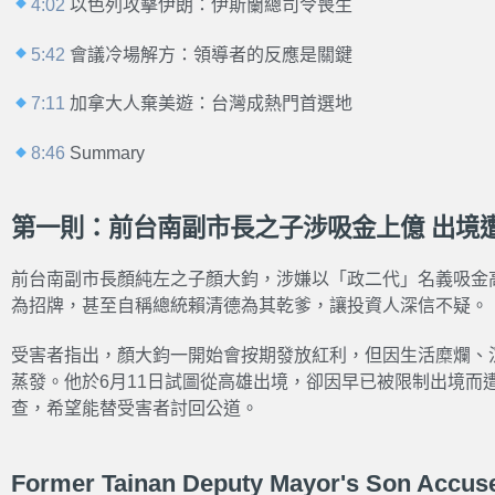
4:02
以色列攻擊伊朗：伊斯蘭總司令喪生
5:42
會議冷場解方：領導者的反應是關鍵
7:11
加拿大人棄美遊：台灣成熱門首選地
8:46
Summary
第一則：前台南副市長之子涉吸金上億 出境
前台南副市長顏純左之子顏大鈞，涉嫌以「政二代」名義吸金
為招牌，甚至自稱總統賴清德為其乾爹，讓投資人深信不疑。
受害者指出，顏大鈞一開始會按期發放紅利，但因生活糜爛、
蒸發。他於6月11日試圖從高雄出境，卻因早已被限制出境而
查，希望能替受害者討回公道。
Former Tainan Deputy Mayor's Son Accus