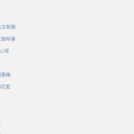
英文新聞
文聊時事
心得
訓專欄
訓花絮
文