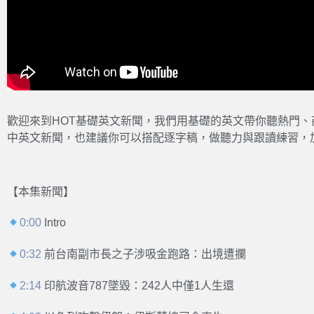
歡迎來到HOT基礎英文新聞，我們用基礎的英文帶你聽熱門
中英文新聞，也建議你可以搭配逐字稿，做聽力與跟讀練習，
【本集新聞】
0:00
Intro
0:32
前台南副市長之子涉吸金跑路：出境遭攔
2:14
印航波音787墜毀：242人中僅1人生還