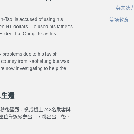
英文聽
-Tso, is accused of using his
雙語教育
lion NT dollars. He used his father’s
esident Lai Ching-Te as his
ey problems due to his lavish
he country from Kaohsiung but was
re now investigating to help the
人生還
0秒後墜毀，造成機上242名乘客與
因座位靠近緊急出口，跳出出口後，