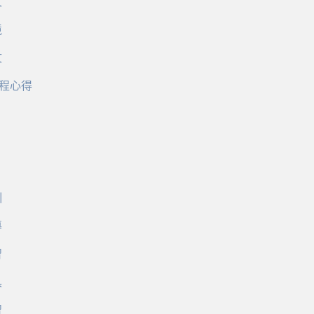
文
境
文
程心得
訓
導
習
具
習