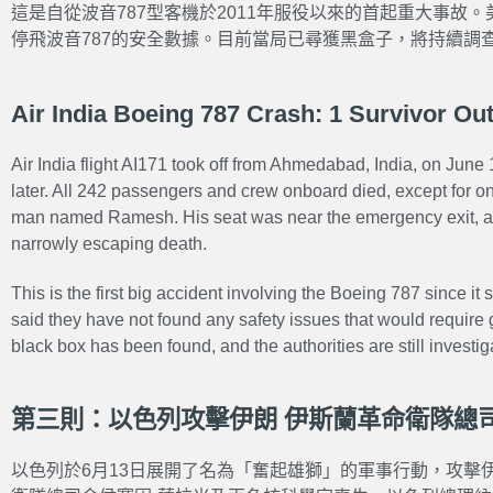
這是自從波音787型客機於2011年服役以來的首起重大事故
停飛波音787的安全數據。目前當局已尋獲黑盒子，將持續調
Air India Boeing 787 Crash: 1 Survivor Out
Air India flight AI171 took off from Ahmedabad, India, on June
later. All 242 passengers and crew onboard died, except for one
man named Ramesh. His seat was near the emergency exit, a
narrowly escaping death.
This is the first big accident involving the Boeing 787 since it st
said they have not found any safety issues that would requir
black box has been found, and the authorities are still investig
第三則：以色列攻擊伊朗 伊斯蘭革命衛隊總
以色列於6月13日展開了名為「奮起雄獅」的軍事行動，攻擊