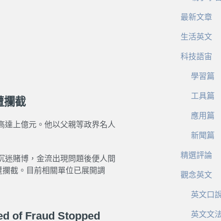
最新文章
生活英文
科技語宙
學習篇
工具篇
遭攔截
應用篇
高達上億元。他以父親等政界名人
新聞篇
精選評論
沉迷賭博，金流出現問題後便人間
遭攔截。目前相關單位已展開調
觀念英文
英文口
ed of Fraud Stopped
英文文