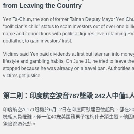
from Leaving the Country
Yen Ta-Chun, the son of former Tainan Deputy Mayor Yen Chun
“politician’s child” status to scam investors out of over one bil
name and connections with political figures, even claiming Pr
godfather, to gain investors’ trust.
Victims said Yen paid dividends at first but later ran into mon
lifestyle and gambling habits. On June 11, he tried to leave t
stopped because he was already on a travel ban. Authorities a
victims get justice.
第二則：印度航空波音787墜毀 242人中僅1
印度航空AI171班機於6月12日在印度阿默達巴德起飛，卻在3
機組人員罹難，僅一位40歲英國籍男子拉梅什奇蹟生還。他
驚險逃過死劫。